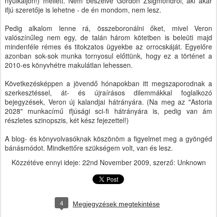
nyúlkáljon!) mellett. Nem beszélve Gordon Zsigmondról, aki akár
ifjú szeretője is lehetne - de én mondom, nem lesz.
Pedig alkalom lenne rá, összeboronálni őket, mivel Veron
valószínűleg nem egy, de talán három kötetben is beleüti majd
mindenféle rémes és titokzatos ügyekbe az orrocskáját. Egyelőre
azonban sok-sok munka tornyosul előttünk, hogy ez a történet a
2010-es könyvhétre makulátlan lehessen.
Következésképpen a jövendő hónapokban itt megszaporodnak a
szerkesztéssel, át- és újraírásos dilemmákkal foglalkozó
bejegyzések, Veron új kalandjai hátrányára. (Na meg az "Astoria
2028" munkacímű ifjúsági sci-fi hátrányára is, pedig van ám
részletes szinopszis, két kész fejezettel!)
A blog- és könyvolvasóknak köszönöm a figyelmet meg a gyöngéd
bánásmódot. Mindkettőre szükségem volt, van és lesz.
Közzétéve ennyi ideje:
22nd November 2009
, szerző: Unknown
4
Megjegyzések megtekintése