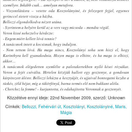
személyre. Inkább csak… amolyan metafora.
- Viszontlátásra – vetette oda Kosztolányiné, és felszegett fejjel, egyenes
gerinccel sietett vissza a házba.
Bellozzi elgondolkodva nézett utána.
- Szerintem a helyére kerül az a vers vagy micsoda – mondta végül.
Veron kissé neheztelve kérdezte:
- Engem miért kellett lóvá tennie?
A tanácsnok intett a kocsisnak, hogy induljon.
- Nem tettem lóvá. Ha maga nincs, Kosztolányi soha sem hiszi el, hogy
Karinthyra kell gyanakodnia. Hiszen maga is elhitte, és ha maga is elhiszi,
akkor…
A tanácsnok elégedetten szemlélte a palotakertekben nyíló kései rózsákat.
Veron a fejét csóválta. Hirtelen közéjük hullott egy gesztenye, a gondosan
kárpitozott ülésre. Bellozzi lehúzta a kesztyűjét, és ujjaival bontogatni kezdte a
tüskés, zöld héjat, míg a tükörfényű, barna termés elő nem bukkant alóla.
- Cherchez la femme! – kurjantotta, és odahajította Veronnak a gesztenyét.
Közzétéve ennyi ideje:
22nd November 2009
, szerző: Unknown
Címkék:
Bellozzi
Fehérvári út
Kosztolányi
Kosztolányiné
Maris
Mágia