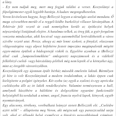
a lány.
- Ezt nem tudjuk meg, mert meg fogjuk találni a verset. Kosztolányi a
főpolgármester egyik legjobb barátja. A kudarc megengedhetetlen.
Veron kivételesen hagyta, hogy Bellozzié legyen a társalgás utolsó mondata. Ő
maga szívesebben merült el a reggeli ködbe burkolózó villasor látványában. A
Fehérvár felé vezető út csak nemrégiben került az építkezési helyek
népszerűségi listájának elejére. A hatalmas telkek, az öreg fák, a gyér forgalom
vonzotta mindazokat, akik kocsival vagy automobillal lerövidíthették a város
szívébe vezető utat. Persze, ahogy az már lenni szokott, a fényűző, olaszosan
világossárgára vagy alpesi hófehérre festett impozáns magánpaloták mögött
egyre-másra épültek a bádogtetejű viskók is. Egyelőre azonban a (Bellozzi
által csak „lumpenelemekként” emlegetett) napszámosok és a vidékről
felköltöző cseléd- vagy bárcáslány-jelöltek még nem lepték el a környéket úgy,
mint az öregebb városrészekben.
Kosztolányiék egy újonnan épült bérház második emeletén laktak. Bármilyen
jó híre is volt Kosztolányinak a modern irodalomban, a lakás éppen csak
kielégítette a polgári igényeket. Két szoba (az egyik a szalon) és egy aprócska
cselédszoba állt az itt lakók rendelkezésére. Valamint természetesen a hall,
amelynek küszöbére a hálóként és dolgozóként egyaránt funkcionáló
helyiségből kicsordultak a német, angol, francia nyelvű lapok, könyvek, egyéb
nyomtatványok.
Egy alacsony, törékeny, verébalkatú leányzó sietett Bellozziék elé. „Cselédre
azért telik” – állapította meg Veron, aki mégiscsak egy parasztcsalád sarja
volt, ahol az állandó belső személyzet a fényűzés netovábbjának számított.