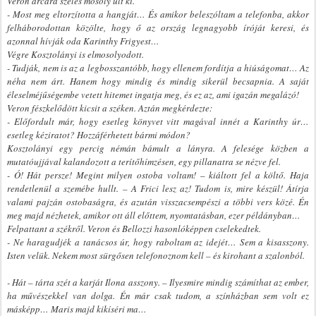
Veron arcára széles mosoly ült ki.
- Most meg eltorzította a hangját… És amikor beleszóltam a telefonba, akkor
felháborodottan közölte, hogy ő az ország legnagyobb íróját keresi, és
azonnal hívják oda Karinthy Frigyest…
Végre Kosztolányi is elmosolyodott.
- Tudják, nem is az a legbosszantóbb, hogy ellenem fordítja a hiúságomat… Az
néha nem árt. Hanem hogy mindig és mindig sikerül becsapnia. A saját
éleselméjűségembe vetett hitemet ingatja meg, és ez az, ami igazán megalázó!
Veron fészkelődött kicsit a széken. Aztán megkérdezte:
- Előfordult már, hogy esetleg könyvet vitt magával innét a Karinthy úr…
esetleg kéziratot? Hozzáférhetett bármi módon?
Kosztolányi egy percig némán bámult a lányra. A felesége közben a
mutatóujjával kalandozott a terítőhímzésen, egy pillanatra se nézve fel.
- Ó! Hát persze! Megint milyen ostoba voltam! – kiáltott fel a költő. Haja
rendetlenül a szemébe hullt. – A Frici lesz az! Tudom is, mire készül! Átírja
valami pajzán ostobaságra, és azután visszacsempészi a többi vers közé. Én
meg majd nézhetek, amikor ott áll előttem, nyomtatásban, ezer példányban…
Felpattant a székről. Veron és Bellozzi hasonlóképpen cselekedtek.
- Ne haragudjék a tanácsos úr, hogy raboltam az idejét… Sem a kisasszony.
Isten velük. Nekem most sürgősen telefonoznom kell – és kirohant a szalonból.
- Hát – tárta szét a karját Ilona asszony. – Ilyesmire mindig számíthat az ember,
ha művészekkel van dolga. Én már csak tudom, a színházban sem volt ez
másképp… Maris majd kikíséri ma…