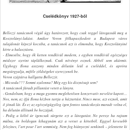
Cselédkönyv 1927-ből
Bellozzi tanácsnok végül úgy határozott, hogy csak reggel látogassák meg a
Kosztolányi-lakást. Amikor Veron fölkapaszkodott a Budapest város
tulajdonát képező kocsiba, a tanácsnok azt is elmondta, hogy Kosztolányiné
kérte a halasztásra.
- Elmesélte, hogy ők ketten rendkívül modern, s egyben rendkívül egészséges
módszer szerint táplálkoznak. Csak növényt esznek. Abból sem akármit.
Úgyhogy Ilona asszony minden délután leül a cseléddel, és apróra
megtárgyalja, miféle zöldségeket szerezzenek be.
Veron szájtátva hallgatta Bellozzit.
- Micsoda??? Semmi szalonna? Még egy kis disznósajt sem?
A tanácsnok fáradt pillantást vetett a lányra.
- Gondoltam, hogy a maga gyomra meglehetősen konzervatív nevelést kapott…
Nos, nem, az ifjú Ilona kézben tartja a háztartást. Nincs mese, azt esznek, amit
ő jónak lát. És ez az egészségügyileg igen fontos tanácskozás maradt volna el,
ha délután állítunk be hozzájuk.
- Pedig a költő úr igencsak sürgette ezt a látogatást. No persze ha rajtam
múlna, én boldogan kihagynám azt a verset a kötetből. Eggyel kevesebb
felszínes, l’art pour l’art semmiség. Nem fog hiányozni senkinek – jelentette ki