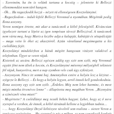
- Szeretném, ha ön is velünk tartana a kocsiig – jelentette ki Bellozzi
ellentmondást nem tűrő hangon.
- Óh… Ha ragaszkodik hozzá – nézett rá ellenségesen Kosztolányiné.
- Ragaszkodom – indult kifelé Bellozzi Veronnal a nyomában. Mögöttük pedig
Ilona asszony.
Veron nemigen értette, mit akar a tanácsnok a költő feleségétől. Kíváncsian
igyekezett tartani a lépést az igen tempósan távozó Bellozzival. A tanácsnok
nem várta meg, hogy Maris a kezébe adja a kalapját, kabátját és sétapálcáját
– maga vette le őket az akasztóról. Aztán váratlanul megsimogatta a kis
cselédlány fejét.
Kosztolányi mindeközben a hátuk mögött hangosan vitázott valakivel a
telefonban. Ügyet se vetett rájuk.
Kisiettek az utcára. Bellozzi egészen addig egy szót sem szólt, míg Veronnal
együtt fönt nem ültek a kocsin, és Kosztolányiné méternyi mélységből tekintett
föl rájuk, hunyorítva, mert a nap szemben vele csak úgy szikrázott.
- Asszonyom. Nincs itt semmi baj. Amennyiben estére a helyén lesz a kézirat –
szögezte le Bellozzi. – És hogy a helyén legyen, arról önnek kell gondoskodnia.
Ilona asszony egy szót sem szólt. „Érdekes. Még nem lehet harminc, és most
mégis mintha ötvenéves lenne” – állapította meg magában Veron. „Bizonyára
a színésznői véna miatt!”
- Megértette? A cselédlányt meg tessék békén hagyni. Lehet, hogy az ő neve
szerepel a versben, de önnek, a költő társának kellene a legjobban tudnia…
- … hogy Kosztolányi Dezső költészete távolról sem realista – sietett Veron a
tanácsos segítségére. – Ha szerepel is név a műben, az nem vonatkozik konkrét