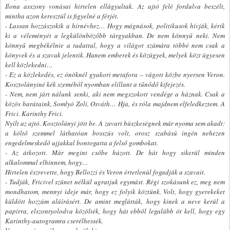
Ilona asszony vonásai hirtelen ellágyultak. Az ajtó felé fordulva beszélt,
mintha azon keresztül is figyelné a férjét.
- Lassan hozzászokik a hírnévhez… Hogy mágnások, politikusok hívják, kérik
ki a véleményét a legkülönbözőbb tárgyakban. De nem könnyű neki. Nem
könnyű megbékélnie a tudattal, hogy a világot számára többé nem csak a
könyvek és a szavak jelentik. Hanem emberek és közügyek, melyek közt ügyesen
kell közlekedni…
- Ez a közlekedés, ez önöknél gyakori metafora – vágott közbe nyersen Veron.
Kosztolányiné kék szeméből nyomban elillant a tűnődő kifejezés.
- Nem, nem járt nálunk senki, aki nem megszokott vendége a háznak. Csak a
közös barátaink, Somlyó Zoli, Osváth… Hja, és róla majdnem elfeledkeztem. A
Frici. Karinthy Frici.
Nyílt az ajtó. Kosztolányi jött be. A zavart büszkeségnek már nyoma sem akadt:
a költő szemmel láthatóan bosszús volt, orosz szabású ingén nehezen
engedelmeskedő ujjakkal bontogatta a felső gombokat.
- Az átkozott. Már megint csőbe húzott. De hát hogy sikerül minden
alkalommal elhinnem, hogy…
Hirtelen észrevette, hogy Bellozzi és Veron értetlenül fogadják a szavait.
- Tudják, Fricivel szünet nélkül ugratjuk egymást. Régi szokásunk ez, meg nem
mondhatom, mennyi ideje már, hogy ez folyik köztünk. Volt, hogy gyerekeket
küldött hozzám aláírásért. De amint meglátták, hogy kinek a neve kerül a
papírra, elszontyolodva közölték, hogy hát ebből legalább öt kell, hogy egy
Karinthy-autogramra cserélhessék.