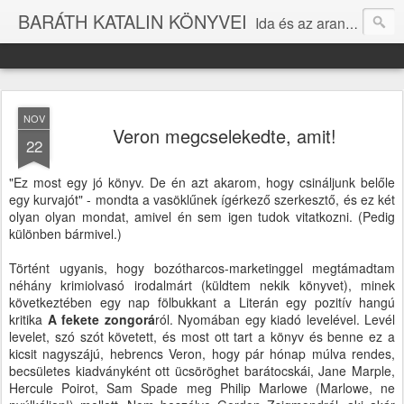
BARÁTH KATALIN KÖNYVEI
Ida és az aranygyapjú (2003) A fekete zongora (2010) A türkizkék hegedű (2011) A borostyán hárfa (2012) Az arany cimbalom (2014) Arkangyal éjjel (2016) Afázia (2021) Aki gróf úr akar lenni (2023) Gőzgépek és pomponlányok (2023)
NOV
Veron megcselekedte, amit!
22
"Ez most egy jó könyv. De én azt akarom, hogy csináljunk belőle
egy kurvajót" - mondta a vasöklűnek ígérkező szerkesztő, és ez két
olyan olyan mondat, amivel én sem igen tudok vitatkozni. (Pedig
különben bármivel.)
Történt ugyanis, hogy bozótharcos-marketinggel megtámadtam
néhány krimiolvasó irodalmárt (küldtem nekik könyvet), minek
következtében egy nap fölbukkant a Literán egy pozitív hangú
kritika
A fekete zongorá
ról. Nyomában egy kiadó levelével. Levél
levelet, szó szót követett, és most ott tart a könyv és benne ez a
kicsit nagyszájú, hebrencs Veron, hogy pár hónap múlva rendes,
becsületes kiadványként ott ücsöröghet barátocskái, Jane Marple,
Hercule Poirot, Sam Spade meg Philip Marlowe (Marlowe, ne