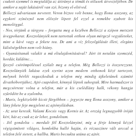
csukott szemmel is megtalálja az útirányt a témák és stílusok útvesztőjében. De
amikor a saját lakásáról van szó, bizony el-eltéved.
Bellozzi udvariasan nevetett. Veron biztos volt benne, hogy Ilona asszony, az
egykori színésznő nem először lépett fel ezzel a remekbe szabott kis
monológgal.
- Nos, térjünk a tárgyra – forgatta meg a kezében Bellozzi a szépen metszett
üvegpoharat. Kosztolányiék nem tartottak otthon olyan mérgező vegyületeket,
mint a kávé vagy a fekete tea. De ami a víz felszolgálását illeti, elegáns
külsőségekben nem volt hiány.
- Gyanúsítanak valakit a mű eltulajdonításával? Járt itt netalán szomszéd,
hordár, küldönc…
Ijesztő csörömpöléssel szólalt meg a telefon. Még Bellozzi is összerezzent.
Kosztolányiék lakása ezek szerint azon modern otthonok közé tartozott,
melynek bérlői ragaszkodtak a telefon még mindig újkeletűnek számító
divathóbortjához. Ajtó csapódott, könnyű léptek suhogtak. Mire harmadszor is
megcsörrent volna a telefon, már a kis cselédlány halk, vékony hangja
szűrődött be a szalonba.
- Maris, legközelebb kicsit fürgébben – jegyezte meg Ilona asszony, amikor a
lány fekete feje megjelent az ajtónyílásban.
- Az urat keresik. Valami Kocsis vagy Kornis úr. Az ország legnagyobb íróját
kéri, hát az csak az úr lehet, gondoltam.
- Jól gondolta – mordult föl Kosztolányiné, míg a férje könnyű kézzel
végigsimított világos, homlokba hulló haján, és rózsaszínre vált arccal a
telefon felé sietett, a hallba. Maris becsukta utána az ajtót.