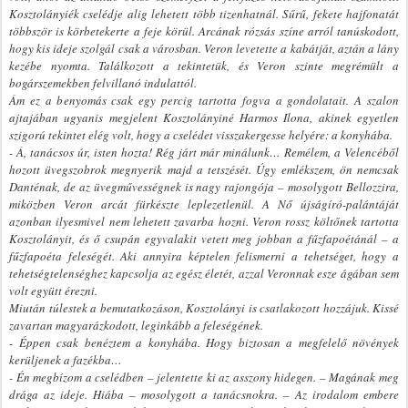
Kosztolányiék cselédje alig lehetett több tizenhatnál. Sűrű, fekete hajfonatát
többször is körbetekerte a feje körül. Arcának rózsás színe arról tanúskodott,
hogy kis ideje szolgál csak a városban. Veron levetette a kabátját, aztán a lány
kezébe nyomta. Találkozott a tekintetük, és Veron szinte megrémült a
bogárszemekben felvillanó indulattól.
Ám ez a benyomás csak egy percig tartotta fogva a gondolatait. A szalon
ajtajában ugyanis megjelent Kosztolányiné Harmos Ilona, akinek egyetlen
szigorú tekintet elég volt, hogy a cselédet visszakergesse helyére: a konyhába.
- Á, tanácsos úr, isten hozta! Rég járt már minálunk… Remélem, a Velencéből
hozott üvegszobrok megnyerik majd a tetszését. Úgy emlékszem, ön nemcsak
Danténak, de az üvegművességnek is nagy rajongója – mosolygott Bellozzira,
miközben Veron arcát fürkészte leplezetlenül.
A Nő
újságíró-palántáját
azonban ilyesmivel nem lehetett zavarba hozni. Veron rossz költőnek tartotta
Kosztolányit, és ő csupán egyvalakit vetett meg jobban a fűzfapoétánál – a
fűzfapoéta feleségét. Aki annyira képtelen felismerni a tehetséget, hogy a
tehetségtelenséghez kapcsolja az egész életét, azzal Veronnak esze ágában sem
volt együtt érezni.
Miután túlestek a bemutatkozáson, Kosztolányi is csatlakozott hozzájuk. Kissé
zavartan magyarázkodott, leginkább a feleségének.
- Éppen csak benéztem a konyhába. Hogy biztosan a megfelelő növények
kerüljenek a fazékba…
- Én megbízom a cselédben – jelentette ki az asszony hidegen. – Magának meg
drága az ideje. Hiába – mosolygott a tanácsnokra. – Az irodalom embere