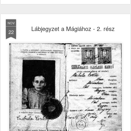
NOV
Lábjegyzet a Mágiához - 2. rész
22